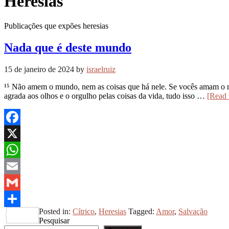
Heresias
Publicações que expões heresias
Nada que é deste mundo
15 de janeiro de 2024
by
israelruiz
¹⁵ Não amem o mundo, nem as coisas que há nele. Se vocês amam o m
agrada aos olhos e o orgulho pelas coisas da vida, tudo isso …
[Read
Facebook
X
WhatsApp
Email
Gmail
Posted in:
Cítrico
,
Heresias
Tagged:
Amor
,
Salvação
Share
Pesquisar