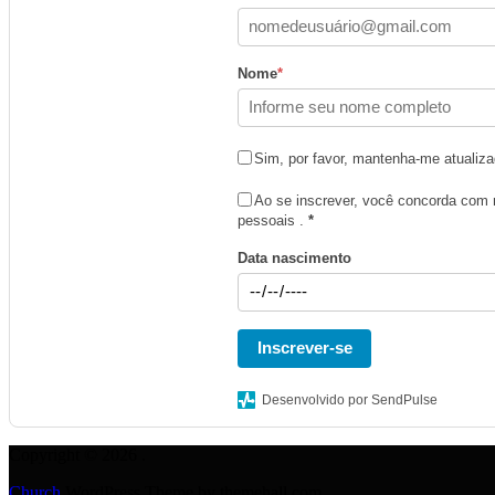
Nome
*
Sim, por favor, mantenha-me atualiza
Ao se inscrever, você concorda com
pessoais .
*
Data nascimento
Inscrever-se
Desenvolvido por SendPulse
Copyright © 2026 .
Church
WordPress Theme by themehall.com