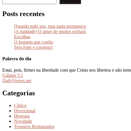
Pesquisar
Posts recentes
Quando tudo soa, mas nada permanece
(A maldade) O amor de muitos esfriará
Escolhas
O homem que confia
Seja forte e corajoso!
Palavra do dia
Estai, pois, firmes na liberdade com que Cristo nos libertou e não tor
Gálatas 5:1
DailyVerses.net
Categorias
Cítrico
Devocional
Heresias
Novidade
Tesouros Restaurados