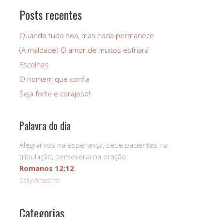
Posts recentes
Quando tudo soa, mas nada permanece
(A maldade) O amor de muitos esfriará
Escolhas
O homem que confia
Seja forte e corajoso!
Palavra do dia
Alegrai-vos na esperança, sede pacientes na
tribulação, perseverai na oração.
Romanos 12:12
DailyVerses.net
Categorias