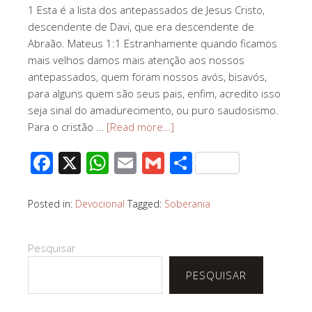
1 Esta é a lista dos antepassados de Jesus Cristo,
descendente de Davi, que era descendente de
Abraão. Mateus 1:1 Estranhamente quando ficamos
mais velhos damos mais atenção aos nossos
antepassados, quem foram nossos avós, bisavós,
para alguns quem são seus pais, enfim, acredito isso
seja sinal do amadurecimento, ou puro saudosismo.
Para o cristão …
[Read more…]
Facebook
X
WhatsApp
Email
Gmail
Share
Posted in:
Devocional
Tagged:
Soberania
Pesquisar
PESQUISAR