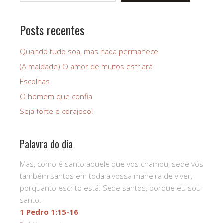
k
p
Posts recentes
Quando tudo soa, mas nada permanece
(A maldade) O amor de muitos esfriará
Escolhas
O homem que confia
Seja forte e corajoso!
Palavra do dia
Mas, como é santo aquele que vos chamou, sede vós
também santos em toda a vossa maneira de viver,
porquanto escrito está: Sede santos, porque eu sou
santo.
1 Pedro 1:15-16