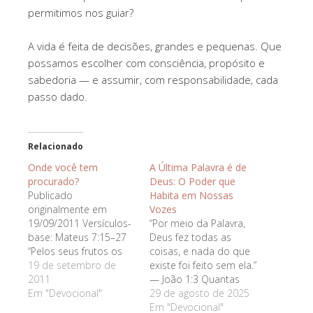
permitimos nos guiar?
A vida é feita de decisões, grandes e pequenas. Que
possamos escolher com consciência, propósito e
sabedoria — e assumir, com responsabilidade, cada
passo dado.
Relacionado
Onde você tem
A Última Palavra é de
procurado?
Deus: O Poder que
Publicado
Habita em Nossas
originalmente em
Vozes
19/09/2011 Versículos-
“Por meio da Palavra,
base: Mateus 7:15–27
Deus fez todas as
“Pelos seus frutos os
coisas, e nada do que
conhecereis. Toda
19 de setembro de
existe foi feito sem ela.”
árvore boa produz
2011
— João 1:3 Quantas
bons frutos; porém a
Em "Devocional"
palavras trocamos
29 de agosto de 2025
árvore má produz
diariamente — algumas
Em "Devocional"